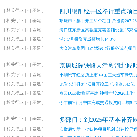
[
相关行业
] - [
基建
]
四川绵阳经开区举行重点项目
[
相关行业
] - [
基建
]
邛崃市：集中开工31个项目 总投资207.2
[
相关行业
] - [
基建
]
海口江东新区高强度完善基础设施 15家名
[
相关行业
] - [
基建
]
湖北7月投资完成额增长14.3%
[
相关行业
] - [
基建
]
大众汽车集团自动驾驶出行服务试点项目
[
相关行业
] - [
基建
]
京唐城际铁路天津段河北段顺
[
相关行业
] - [
基建
]
小鹏汽车纽交所上市 中国三大造车新势
[
相关行业
] - [
基建
]
龙岩长汀县8个项目开竣工 总投资7.43亿
[
相关行业
] - [
基建
]
燕云DaaS助推新基建 神州控股2020上半
[
相关行业
] - [
基建
]
今年前7个月中国完成交通投资同比增9.4
[
相关行业
] - [
基建
]
多部门：到2025年基本补
[
相关行业
] - [
基建
]
安徽启动新一批铁路项目规划 总建设里程约