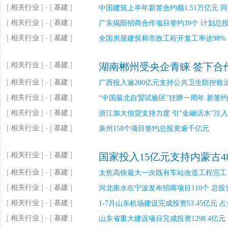
[
相关行业
] - [
基建
]
中国建筑上半年新签合约额1.51万亿元 同
[
相关行业
] - [
基建
]
广东揭阳招商合作项目签约39个 计划总
[
相关行业
] - [
基建
]
全国房屋建筑和市政工程开复工率达98%
[
相关行业
] - [
基建
]
湖南郴州受央企青睐 签下合作
[
相关行业
] - [
基建
]
广西投入逾200亿元支持公共卫生防控救
[
相关行业
] - [
基建
]
“中国最北自贸试验区”挂牌一周年 新签约
[
相关行业
] - [
基建
]
浙江加大信贷支持力度 引“金融活水”注
[
相关行业
] - [
基建
]
泉州158个项目签约总投资逾千亿元
[
相关行业
] - [
基建
]
国家投入15亿元支持内蒙古4
[
相关行业
] - [
基建
]
太焦高铁最大一次既有车站改造工程完工
[
相关行业
] - [
基建
]
河北衡水在宁波发布招商项目110个 总投资
[
相关行业
] - [
基建
]
1-7月山东机场建设完成投资53.45亿元 占
[
相关行业
] - [
基建
]
山东省重大建设项目完成投资1298.4亿元 