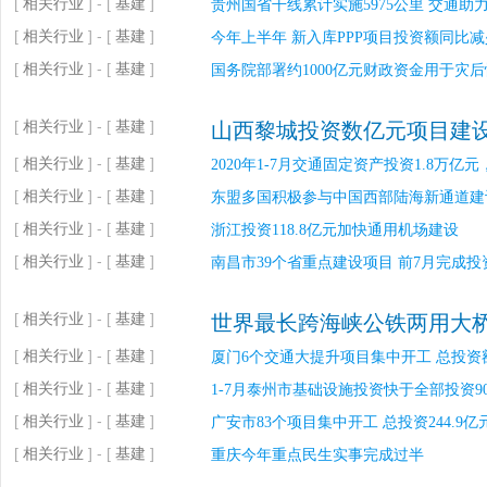
[
相关行业
] - [
基建
]
贵州国省干线累计实施5975公里 交通助
[
相关行业
] - [
基建
]
今年上半年 新入库PPP项目投资额同比减少
[
相关行业
] - [
基建
]
国务院部署约1000亿元财政资金用于灾
[
相关行业
] - [
基建
]
山西黎城投资数亿元项目建设
[
相关行业
] - [
基建
]
2020年1-7月交通固定资产投资1.8万亿元
[
相关行业
] - [
基建
]
东盟多国积极参与中国西部陆海新通道建
[
相关行业
] - [
基建
]
浙江投资118.8亿元加快通用机场建设
[
相关行业
] - [
基建
]
南昌市39个省重点建设项目 前7月完成投资1
[
相关行业
] - [
基建
]
世界最长跨海峡公铁两用大
[
相关行业
] - [
基建
]
厦门6个交通大提升项目集中开工 总投资额
[
相关行业
] - [
基建
]
1-7月泰州市基础设施投资快于全部投资90
[
相关行业
] - [
基建
]
广安市83个项目集中开工 总投资244.9亿
[
相关行业
] - [
基建
]
重庆今年重点民生实事完成过半