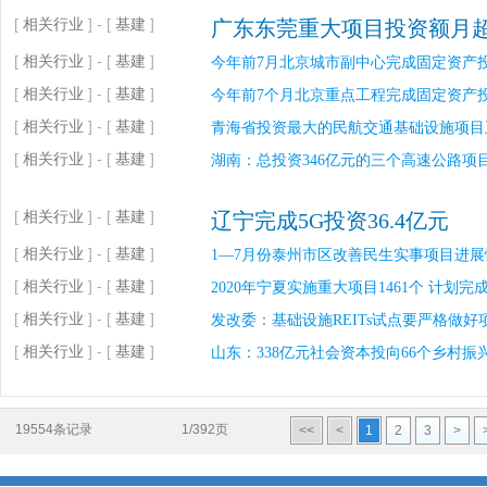
[
相关行业
] - [
基建
]
广东东莞重大项目投资额月
[
相关行业
] - [
基建
]
今年前7月北京城市副中心完成固定资产投资
[
相关行业
] - [
基建
]
今年前7个月北京重点工程完成固定资产投
[
相关行业
] - [
基建
]
青海省投资最大的民航交通基础设施项目
[
相关行业
] - [
基建
]
湖南：总投资346亿元的三个高速公路项
[
相关行业
] - [
基建
]
辽宁完成5G投资36.4亿元
[
相关行业
] - [
基建
]
1—7月份泰州市区改善民生实事项目进展
[
相关行业
] - [
基建
]
2020年宁夏实施重大项目1461个 计划完成
[
相关行业
] - [
基建
]
发改委：基础设施REITs试点要严格做
[
相关行业
] - [
基建
]
山东：338亿元社会资本投向66个乡村振兴
19554条记录
1/392页
<<
<
1
2
3
>