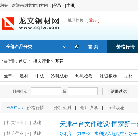
您好，欢迎来到龙文钢材网！[
登录
] [
注册
]
地区切换:
[ 重庆 ]
全部产品分类
首 页
价格行情
首页
相关行业
基建
当前位置：
>
>
全部
建材
中板
冷轧板卷
热轧板卷
涂镀板卷
型材
日期筛选：
至
价格行情
分析预测
钢厂快讯
行业动态
推荐栏目：
|
|
|
[
相关行业
] - [
基建
]
天津出台文件建设“国家新一
[
相关行业
] - [
基建
]
水利部：力争今年水利投入超过往年水平