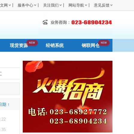
|
|
|
|
文网
服务中心
关注我们
网站导航
意见反馈
现货资源
经销系统
钢联网仓
汇
日期 ↑
4:22
3:35