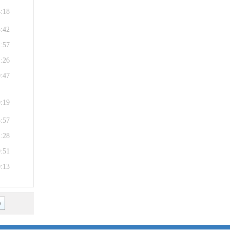
4:18
3:42
2:57
1:26
0:47
0:19
3:57
1:28
0:51
0:13
o