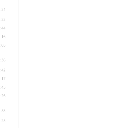
3:24
2:22
1:44
1:16
5:05
4:36
4:42
4:17
3:45
3:26
6:53
6:25