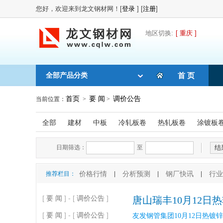
您好，欢迎来到龙文钢材网！[
登录
] [
注册
]
地区切换:
[ 重庆 ]
全部产品分类
首 页
首页
要 闻
调价公告
当前位置：
>
>
全部
建材
中板
冷轧板卷
热轧板卷
涂镀板
日期筛选：
至
价格行情
分析预测
钢厂快讯
行业
推荐栏目：
|
|
|
[
要 闻
] - [
调价公告
]
唐山瑞丰10月12日
[
要 闻
] - [
调价公告
]
友发钢管集团10月12日热镀锌