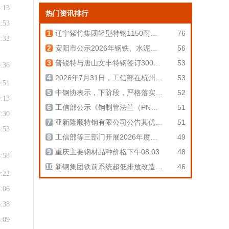
3:13
热门资讯排行
2:53
1
辽宁紫竹集团轻型特钢1150耐候特钢高性能复合型钢生产线一次性热负荷试车成功。该线由中重科技承建，采用“1+1+9”先进工艺，实现全流程自动化与数字化轧制。设计年产能80万吨，产品覆盖H型钢、钢板桩等多种系列，具备“坯型少、产品规格多、成材率高”优势。该项目旨在打造国内特种钢领域标杆，助力企业提升核心竞争力并推动钢铁产业提质升级。
76
2:32
2
安阳市公示2026年钢铁、水泥、焦化3个行业共37家企业阶梯电价甄别核查结果。其中11家企业因停产、拆除落后产能或效益不佳未参与/无能耗数据，包括联谊水泥、华诚博盛钢铁等。其余26家企业经第三方能耗核查，结果予以公示。公示期为2026年8月3日至8月7日，异议需书面反馈至市工信局。
56
3
普锐特与唐山文丰特钢签订3000mm中厚板热轧区电气自动化项目合同，共建华北智能制造标杆。新产线主产压力容器、海工等高附加值钢板。普锐特提供含L1/L2系统及PRIME智驾在内的全套自动化控制，通过优化算法和批轧控制提升精度与效率。项目旨在提质增效、释放产能，助力文丰特钢进军高端中厚板市场，推动产业智能化转型。
53
0:36
4
2026年7月31日，工信部在杭州召开国家级零碳工厂建设工作座谈会，旨在落实相关指导意见并解读申报要求。会议提出将通过制定方案、年度报告、抽查核验等举措，形成全过程管理机制，引导企业科学开展建设。专家解读了评估指标体系及重点行业建设路径，与会各方就政策和重点问题进行了交流研讨，以推进国家级零碳工厂及零碳算力设施的申报与建设工作。
53
9:51
5
中钢协表示，下阶段，严格落实钢铁出口许可证管理制度，紧扣“促高端、稳周边、严监管”导向，强化行业自律、优化出口结构，深耕周边及新兴市场，积极应对贸易摩擦，主动适配国际规则，推动出口向高端化、绿色化转型，实现平稳有序发展。
52
9:13
6
工信部公示《钢制管法兰（PN系列）》等56项行业标准及4项外文版报批意见。涵盖化工、黄金、建材、机械、汽车、轻工及电子等领域，包括《绿色工厂评价要求金精炼行业》《水泥窑全氧燃烧技术要求》等。公众可通过“工业和信息化标准信息服务平台”阅览并反馈意见，公示期为2026年8月1日至8月30日。此举旨在进一步完善行业标准体系，听取社会各界建议。
51
7:30
7
亚新隆顺特钢有限公司公告其优特高合金钢产业基地示范项目炼钢产能置换方案。该方案依据工信部2026年97号文制定，有效期为2026年7月31日至2028年7月30日。公告包含产能置换方案表、佐证材料、评估报告及包头市工信局请示等附件，并接受社会公众监督，联系电话为0471-4865208。
51
5:53
8
工信部等三部门开展2026年度重点行业能效、碳效领跑者推荐工作，涵盖原油加工、钢铁、电解铝等43个细分行业。申报企业需满足能耗及碳排放门槛，单位产品能效达国标1级或标杆水平，绿电消费比例达标，且近三年无重大违规事故。地方部门将于9月15日前完成初审并报送，国家层面复审后发布名单，每行业不超过5家，旨在推动工业绿色低碳转型。
49
9
重庆主要钢材品种价格下午08.03
48
4:58
10
新钢集团铁前系统超低排放改造项目迎来关键节点，首带炉壳精准落位。该批炉壳钢材100%由厚板事业部自主生产。项目标志着新钢在淘汰落后产能、响应“双碳”政策上迈出实质性一步。新建“智慧高炉”实现工艺装备全面跃升，通过机械化作业及智能装备提升安全性与效率。预计燃料比可降低25千克/吨，人事效率显著提高，为绿色、高效冶炼提供硬件支撑。
46
9:22
7:06
6:38
6:09