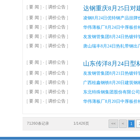
[
要 闻
] - [
调价公告
]
达钢重庆8月25日对建
[
要 闻
] - [
调价公告
]
凌钢8月24日优特钢产品挂牌
[
要 闻
] - [
调价公告
]
华伟薄板厂8月24日中厚板价
[
要 闻
] - [
调价公告
]
友发钢管集团8月24日热镀锌管
[
要 闻
] - [
调价公告
]
唐山瑞丰8月24日热轧带钢出厂
[
要 闻
] - [
调价公告
]
山东传洋8月24日型
[
要 闻
] - [
调价公告
]
友发钢管集团8月21日热镀锌管
[
要 闻
] - [
调价公告
]
广西桂鑫钢铁8月20日建筑钢材
[
要 闻
] - [
调价公告
]
东北特殊钢集团股份有限公
[
要 闻
] - [
调价公告
]
华伟薄板厂8月20日中厚板价
71260条记录
1/1426页
<<
<
1