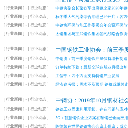
[
行业新闻
] - [
行业动态
]
中钢协副会长骆铁军出席钢之家2020年
[
行业新闻
] - [
行业动态
]
秋冬季大气污染综合治理已经开启：各方
[
行业新闻
] - [
行业动态
]
中钢协环保节能工作委员会年会暨环保节
[
行业新闻
] - [
行业动态
]
太钢集团与宝武钢铁集团签约战略合作协
[
行业新闻
] - [
行业动态
]
中国钢铁工业协会：前三季
[
行业新闻
] - [
行业动态
]
中钢协：前三季度钢铁产量保持增长制造
[
行业新闻
] - [
行业动态
]
订单持续下跌！最新全球造船业月报出炉
[
行业新闻
] - [
行业动态
]
工信部：四个方面支持特钢产业发展
[
行业新闻
] - [
行业动态
]
经济参考报：需求不及预期 钢价或继续
[
行业新闻
] - [
行业动态
]
中钢协：2019年10月钢材
[
行业新闻
] - [
行业动态
]
钢铁工业固废利用现状、存在问题与应对
[
行业新闻
] - [
行业动态
]
5G＋智慧钢铁企业方案在鞍钢已全面应
[
行业新闻
] - [
行业动态
]
陈德荣在世界钢铁协会会议上倡议：成立