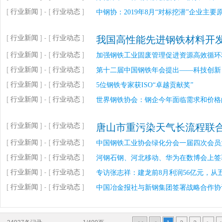
[
行业新闻
] - [
行业动态
]
中钢协：2019年8月“对标挖潜”企业主
[
行业新闻
] - [
行业动态
]
我国高性能先进钢铁材料开
[
行业新闻
] - [
行业动态
]
加强钢铁工业固废管理促进资源高效循环
[
行业新闻
] - [
行业动态
]
第十二届中国钢铁年会提出——科技创新 
[
行业新闻
] - [
行业动态
]
5位钢铁专家获ISO“卓越贡献奖”
[
行业新闻
] - [
行业动态
]
世界钢铁协会：钢企今年面临需求和价格
[
行业新闻
] - [
行业动态
]
唐山市重污染天气长流程联
[
行业新闻
] - [
行业动态
]
中国钢铁工业协会绿化分会一届四次会员
[
行业新闻
] - [
行业动态
]
河钢石钢、河北移动、华为在数博会上签署
[
行业新闻
] - [
行业动态
]
专访张志祥：建龙前8月利润56亿元，从
[
行业新闻
] - [
行业动态
]
中国冶金报社与新钢集团签署战略合作协