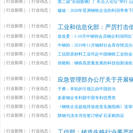
[
行业新闻
] - [
行业动态
]
第二届“全国炼钢厂厂长百人论坛”举行 山
[
行业新闻
] - [
行业动态
]
穆迪：2020年亚洲钢铁企业的利润率将下
[
行业新闻
] - [
行业动态
]
工业和信息化部：严厉打击
[
行业新闻
] - [
行业动态
]
发改委：1-10月中钢协会员钢企利润同比下
[
行业新闻
] - [
行业动态
]
中钢协：2019年11月钢材社会库存情况分
[
行业新闻
] - [
行业动态
]
工信部原材料工业司赴中国钢铁工业协会
[
行业新闻
] - [
行业动态
]
张晓刚：钢铁高质量发展的科技创新须依
[
行业新闻
] - [
行业动态
]
应急管理部办公厅关于开展
[
行业新闻
] - [
行业动态
]
于勇：本轮的引领正由中国担当
[
行业新闻
] - [
行业动态
]
多家钢企专利获中国专利优秀奖
[
行业新闻
] - [
行业动态
]
《钢铁企业超低排放改造实施指南》送审
[
行业新闻
] - [
行业动态
]
陕钢与淡水河谷签订铁矿石采购协议
[
行业新闻
] - [
行业动态
]
工信部：铸造生铁行业要严控