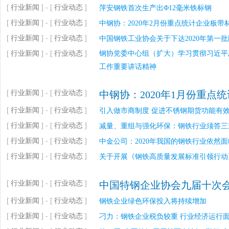
[
行业新闻
] - [
行业动态
]
萍安钢铁首次生产出Φ12毫米铁标钢
[
行业新闻
] - [
行业动态
]
中钢协：2020年2月份重点统计企业板
[
行业新闻
] - [
行业动态
]
中国钢铁工业协会关于下达2020年第一
[
行业新闻
] - [
行业动态
]
钢协党委中心组（扩大）学习贯彻习近平
工作重要讲话精神
[
行业新闻
] - [
行业动态
]
中钢协：2020年1月份重
[
行业新闻
] - [
行业动态
]
引入做市商制度 促进不锈钢期货功能有
[
行业新闻
] - [
行业动态
]
减量、重组与强化环保：钢铁行业须答三
[
行业新闻
] - [
行业动态
]
中金公司：2020年我国的钢铁行业依然
[
行业新闻
] - [
行业动态
]
关于开展《钢铁高质量发展标准引领行动
[
行业新闻
] - [
行业动态
]
中国特钢企业协会九届十次
[
行业新闻
] - [
行业动态
]
钢铁企业绿色环保投入将持续增加
[
行业新闻
] - [
行业动态
]
刁力：钢铁企业税负较重 行业经济运行