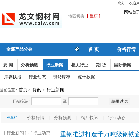
您好，欢迎来
网站首
地区切换:
[ 重庆 ]
全部产品分类
首 页
价格行情
要 闻
分析预测
行业新闻
相关行业
期 货
国际新闻
库存快报
行业动态
现货库存
统计数据
首页
资讯
行业新闻
当前位置：
>
>
日期筛选：
至
价格行情
分析预测
钢厂快讯
行业动态
推荐栏目：
|
|
|
[
行业新闻
] - [
行业动态
]
重钢推进打造千万吨级钢铁