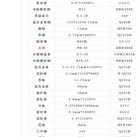
彩涂卷
0.47*1000*c
CGCC
Ⅲ级螺纹钢
Φ12
HRB400E
优碳盘元
6.5-20
45#
低合金角钢
125*125*8-12mm
Q345B
圆钢
12mm
HPB300
带钢
2.75mm*600*C
Q235AB
轴承钢
Φ60轧
GCr15
盘螺
Φ8-10
HRB400E
冷镦钢盘条
6.5-20
SWRCH35K
Ⅳ级螺纹钢
Φ18-25
HRB500E
低合金卷
5.5~15.75mm*1500*C
Q355B
花纹板
4.5mm*1250*6000
H-Q235
普板
12-25mm
Q235A
低合金板
40mm
Q345A
锅炉板
10mm
Q245R
热轧卷
3.0mm*1250*C
Q235B
冷板
1.0*1000*2000mm
ST12
镀锌卷
0.5mm*1000*C
SGCC
花纹卷
5.3*1250*C
HQ235A
高线
8mm
HPB300
工字钢
25#
Q235B