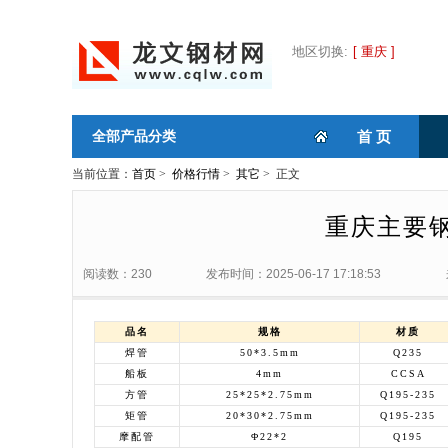
地区切换:
[ 重庆 ]
全部产品分类
首 页
当前位置：
首页
>
价格行情
>
其它
> 正文
重庆主要钢
阅读数：230
发布时间：2025-06-17 17:18:53
品名
规格
材质
焊管
50*3.5mm
Q235
船板
4mm
CCSA
方管
25*25*2.75mm
Q195-235
矩管
20*30*2.75mm
Q195-235
摩配管
Φ22*2
Q195