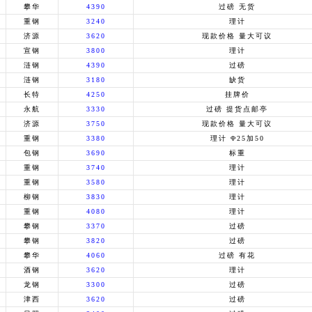
攀华
4390
过磅 无货
重钢
3240
理计
济源
3620
现款价格 量大可议
宣钢
3800
理计
涟钢
4390
过磅
涟钢
3180
缺货
长特
4250
挂牌价
永航
3330
过磅 提货点邮亭
济源
3750
现款价格 量大可议
重钢
3380
理计 Φ25加50
包钢
3690
标重
重钢
3740
理计
重钢
3580
理计
柳钢
3830
理计
重钢
4080
理计
攀钢
3370
过磅
攀钢
3820
过磅
攀华
4060
过磅 有花
酒钢
3620
理计
龙钢
3300
过磅
津西
3620
过磅