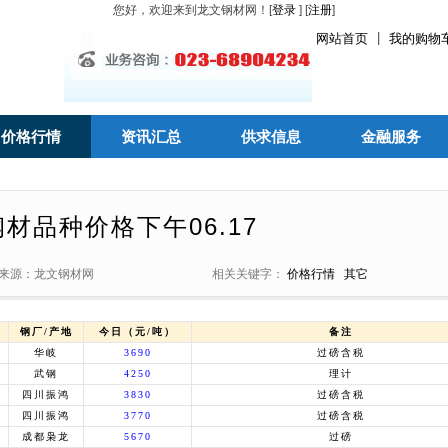
您好，欢迎来到龙文钢材网！[
登录
] [
注册
]
|
网站首页
我的购物
价格行情
资讯汇总
供求信息
金融服务
材品种价格下午06.17
来源：龙文钢材网
相关关键字：
价格行情
其它
钢厂/产地
今日（元/吨）
备注
华岐
3690
过磅含税
武钢
4250
理计
四川振鸿
3830
过磅含税
四川振鸿
3770
过磅含税
成都枭龙
5670
过磅